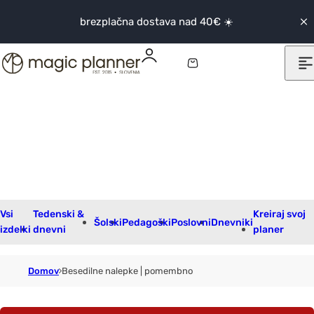
Skip to content
brezplačna dostava nad 40€ ☀️
0
K
o
š
a
r
i
c
a
Vsi
Tedenski &
Kreiraj svoj
Šolski
Pedagoški
Poslovni
Dnevniki
izdelki
dnevni
planer
Domov
Besedilne nalepke | pomembno