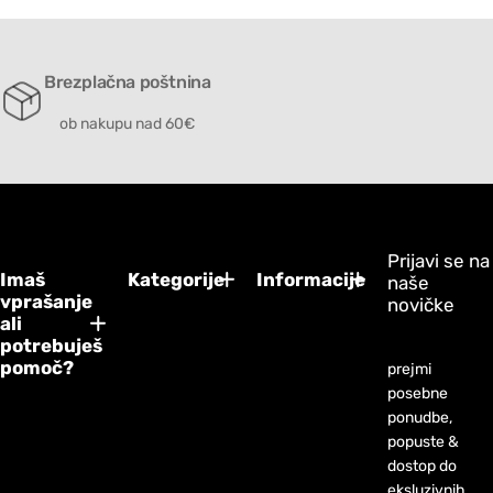
Brezplačna poštnina
ob nakupu nad 60€
Prijavi se na
Imaš
Kategorije
Informacije
naše
vprašanje
novičke
ali
potrebuješ
pomoč?
prejmi
posebne
ponudbe,
popuste &
dostop do
eksluzivnih