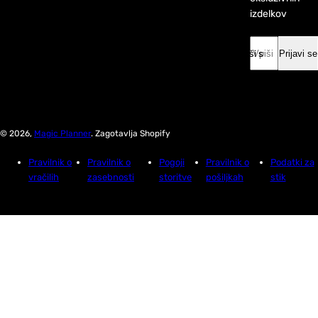
izdelkov
Vpiši svoj email *
Prijavi se
© 2026,
Magic Planner
. Zagotavlja Shopify
Pravilnik o
Pravilnik o
Pogoji
Pravilnik o
Podatki za
vračilih
zasebnosti
storitve
pošiljkah
stik