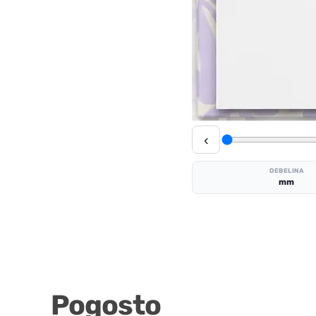
‹
DEBELINA
mm
Pogosto