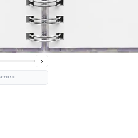
›
ŠT.STRANI