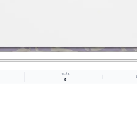
TEŽA
g