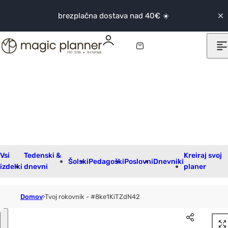
Skip to content
brezplačna dostava nad 40€ ☀️
0
K
o
š
a
r
i
c
a
Vsi
Tedenski &
Kreiraj svoj
Šolski
Pedagoški
Poslovni
Dnevniki
izdelki
dnevni
planer
Domov
Tvoj rokovnik - #8ke1KiTZdN42
Skip to product information