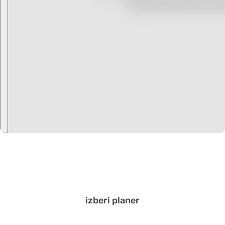
Iš
Tvo
izberi planer