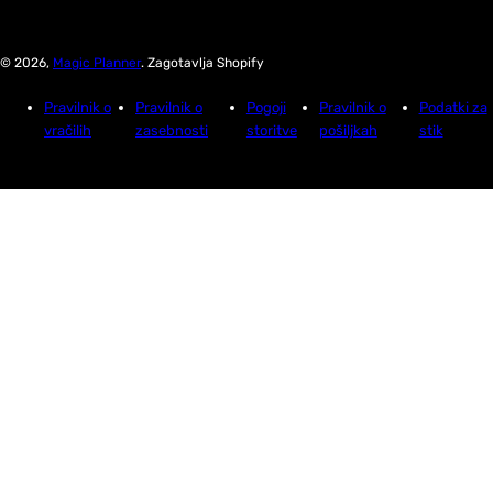
© 2026,
Magic Planner
. Zagotavlja Shopify
Pravilnik o
Pravilnik o
Pogoji
Pravilnik o
Podatki za
vračilih
zasebnosti
storitve
pošiljkah
stik