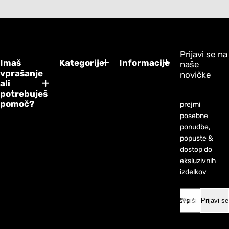
Prijavi se na
Imaš
Kategorije
Informacije
naše
vprašanje
novičke
ali
potrebuješ
pomoč?
prejmi
posebne
ponudbe,
popuste &
dostop do
eksluzivnih
izdelkov
Vpiši svoj email *
Prijavi se