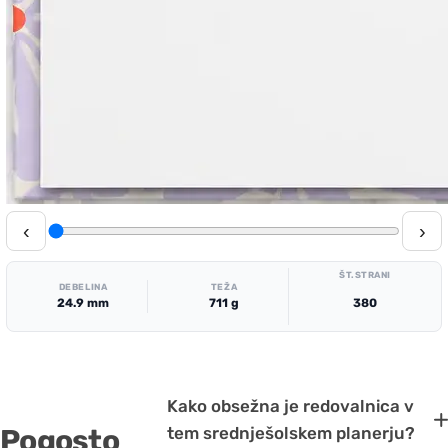
‹
›
ŠT.STRANI
DEBELINA
TEŽA
24.9 mm
711 g
380
Kako obsežna je redovalnica v
Pogosto
tem srednješolskem planerju?