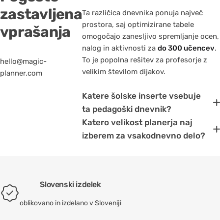
zastavljena
Ta različica dnevnika ponuja največ
prostora, saj optimizirane tabele
vprašanja
omogočajo zanesljivo spremljanje ocen,
nalog in aktivnosti za
do 300 učencev
.
To je popolna rešitev za profesorje z
hello@magic-
velikim številom dijakov.
planner.com
Katere šolske inserte vsebuje
ta pedagoški dnevnik?
Katero velikost planerja naj
izberem za vsakodnevno delo?
Slovenski izdelek
oblikovano in izdelano v Sloveniji