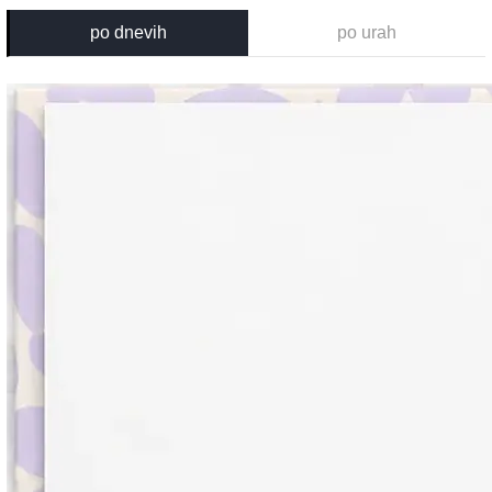
po dnevih
po urah