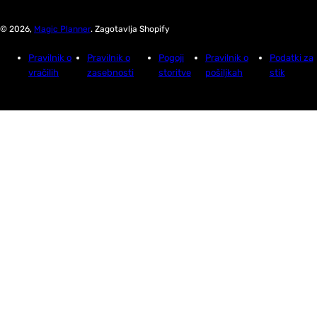
© 2026,
Magic Planner
. Zagotavlja Shopify
Pravilnik o
Pravilnik o
Pogoji
Pravilnik o
Podatki za
vračilih
zasebnosti
storitve
pošiljkah
stik