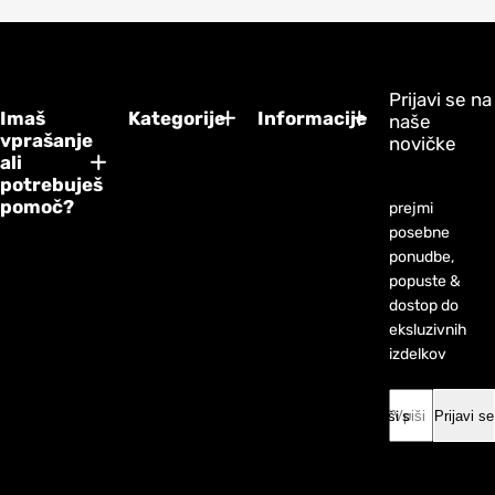
Prijavi se na
Imaš
Kategorije
Informacije
naše
vprašanje
novičke
ali
potrebuješ
pomoč?
prejmi
posebne
ponudbe,
popuste &
dostop do
eksluzivnih
izdelkov
Vpiši svoj email *
Prijavi se